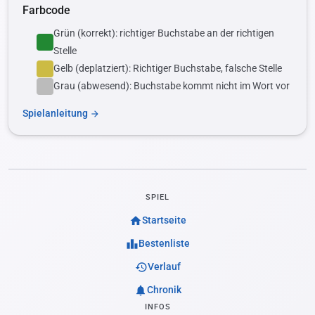
Farbcode
Grün (korrekt): richtiger Buchstabe an der richtigen
Stelle
Gelb (deplatziert): Richtiger Buchstabe, falsche Stelle
Grau (abwesend): Buchstabe kommt nicht im Wort vor
Spielanleitung
arrow_forward
SPIEL
home
Startseite
leaderboard
Bestenliste
history
Verlauf
notifications
Chronik
INFOS