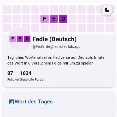
dark_mode
Fedle (Deutsch)
@Fedle_de@fedle.fedilab.app
Tägliches Wörterrätsel im Fediverse auf Deutsch. Errate
das Wort in 6 Versuchen! Folge mir um zu spielen!
87
1634
Follower
Gespielte Partien
Wort des Tages
today