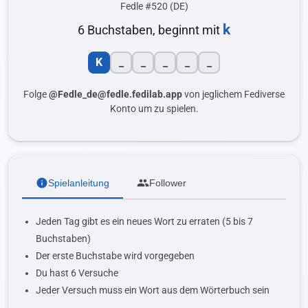
Fedle #520 (DE)
k
6 Buchstaben, beginnt mit
K
_
_
_
_
_
Folge
@Fedle_de@fedle.fedilab.app
von jeglichem Fediverse
Konto um zu spielen.
info
group
Spielanleitung
Follower
Jeden Tag gibt es ein neues Wort zu erraten (5 bis 7
Buchstaben)
Der erste Buchstabe wird vorgegeben
Du hast 6 Versuche
Jeder Versuch muss ein Wort aus dem Wörterbuch sein